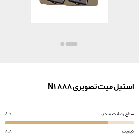
استیل میت تصویری N1 888
سطح رضایت مندی
8.0
کیفیت
8.8