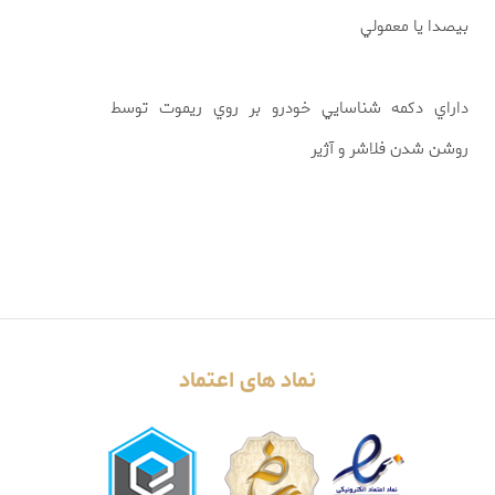
بيصدا يا معمولي
داراي دكمه شناسايي خودرو بر روي ريموت توسط
روشن شدن فلاشر و آژير
نماد های اعتماد