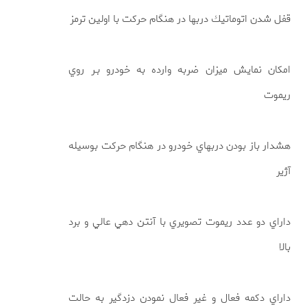
قفل شدن اتوماتيك دربها در هنگام حركت با اولين ترمز
امكان نمايش ميزان ضربه وارده به خودرو بـر روي
ريموت
هشدار باز بودن دربهاي خودرو در هنگام حركت بوسيله
آژير
داراي دو عدد ريموت تصويري با آنتن دهي عالي و برد
بالا
داراي دكمه فعال و غير فعال نمودن دزدگير به حالت