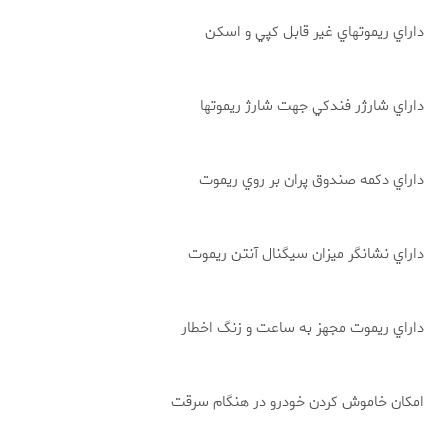
داراي ريموتهاي غير قابل كپي و اسكن
داراي شارژر فندكي جهت شارژ ريموتها
داراي دكمه صندوق پران بر روي ريموت
داراي نشانگر ميزان سيگنال آنتن ريموت
داراي ريموت مجهز به ساعت و زنگ اخطار
امكان خاموش كردن خودرو در هنگام سرقت