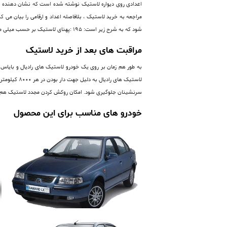
اعدادی روی دیواره لاستیک نوشته شده است که نشان دهنده ی 
شود که به شرح زیر است: 195 :پهنای لاستیک بر حسب میلی متر 65 :نسبت ارتفاع دیواره لاستیک (فاق) به پهنای آن برحسب درصد R:رادیال 15 : قطر رینگ بر حسب اینچ
مراقبت های بعد از خرید لاستیک
به طور هم زمان بر روی یک خودرو لاستیک های رادیال و بایاس پ
لاستیک های
سرنشینان جلوگیری شود. امکان روکش کردن مجدد لاستیک هم 
خودرو های مناسب برای این محصول