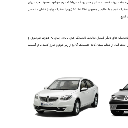
نده پهنا، نسبت منظر و قطر رینگ میباشند درج میشود. معمولا افراد، برای
مراجعه به خرید لاستیک ، بلافاصله اعداد و ارقامی را بیان می کنند که روی لاستیک قدیمی خود دیده اند. اما بهتر نیست ابتدا معنای این شماره ها را بدانید. اندازه لاستیک خودرو با علایمی همچون 195 65 15 (روی لاستیک پراید) نشان داده می
اد لاستیک های دیگر کنترل نمایید. لاستیک های بایاس پلای به صورت ضربدری و
سی و کنترل نمود . بهتر است قبل از صاف شدن کامل لاستیک آن را از زیر خودرو خارج کنید تا از آسیب