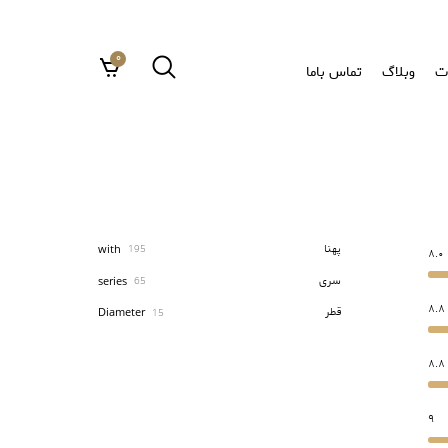
0
ت
وبلاگ
تماس باما
پهنا
with
195
8.0
سری
series
65
8.8
قطر
Diameter
15
8.8
9