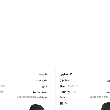
گلدستون
گ
نام برند
0
gs-600
ول
نام محصول
سایز
Size
65/15
195/65/15
نده
کشور سازنده
Country
Iran
Iran
فروشنده
Sadeghhaghighat
Sadeghhaghighat
Seller