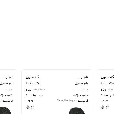
لدستون
گلدستون
نام برند
نام برند
GS-2030
GS-202
نام محصول
نام محصول
سایز
سایز
Size
Size
195/65/15
195/
کشور سازنده
کشور سازند
Country
Country
Iran
فروشنده
فروشنده
t
Sadeghhaghighat
Seller
Seller