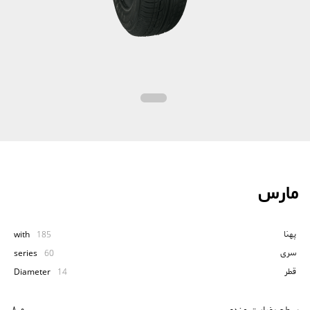
مارس
پهنا
with
185
سری
series
60
قطر
Diameter
14