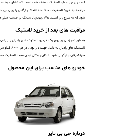
اعدادی روی دیواره لاستیک نوشته شده است که نشان دهنده ی 
شود که به شرح زیر است: 175 :پهنای لاستیک بر حسب میلی متر 60 :نسبت ارتفاع دیواره لاستیک (فاق) به پهنای آن برحسب درصد R:رادیال 13 : قطر رینگ بر حسب اینچ
مراقبت های بعد از خرید لاستیک
به طور هم زمان بر روی یک خودرو لاستیک های رادیال و بایاس پ
لاستیک های
سرنشینان جلوگیری شود. امکان روکش کردن مجدد لاستیک هم 
خودرو های مناسب برای این محصول
درباره جی بی تایر