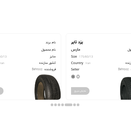
یزد تایر
نام برند
مارس
ول
نام محصول
سایز
Size
60/13
175/60/13
نده
کشور سازنده
Country
Iran
Iran
فروشنده
Behrooz
Behrooz
Seller
نمایش سریع
ن