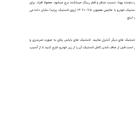
نده پهنا، نسبت منظر و قطر رینگ میباشند درج میشود. معمولا افراد، برای
مراجعه به خرید لاستیک ، بلافاصله اعداد و ارقامی را بیان می کنند که روی لاستیک قدیمی خود دیده اند. اما بهتر نیست ابتدا معنای این شماره ها را بدانید. اندازه لاستیک خودرو با علایمی همچون 175 60 13 (روی لاستیک پراید) نشان داده می
اد لاستیک های دیگر کنترل نمایید. لاستیک های بایاس پلای به صورت ضربدری و
سی و کنترل نمود . بهتر است قبل از صاف شدن کامل لاستیک آن را از زیر خودرو خارج کنید تا از آسیب