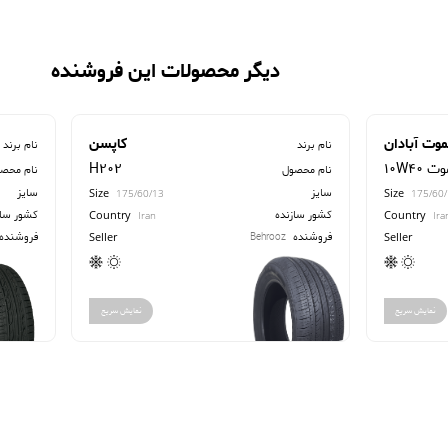
دیگر محصولات این فروشنده
موت آبادان
کاپسن
نام برند
نام برند
1 الموت
H202
نام محصول
نام محص
سایز
سایز
Size
Size
175/60/13
175/60
کشور سازنده
کشور ساز
Country
Country
Iran
Ira
فروشنده
فروشنده
Behrooz
Seller
Seller
نمایش سریع
نمایش سریع