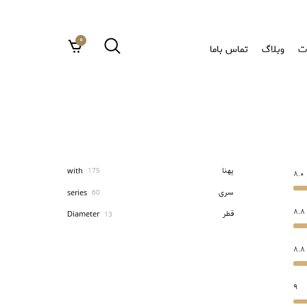
0
ت
وبلاگ
تماس باما
پهنا
with
175
8.0
سری
series
60
8.8
قطر
Diameter
13
8.8
9