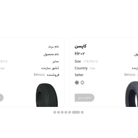
کاپسن
نام برند
H202
ول
نام محصول
سایز
Size
70/13
175/70/13
نده
کشور سازنده
Country
Iran
Iran
فروشنده
Behrooz
Behrooz
Seller
نمایش سریع
ن