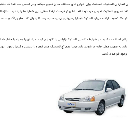
اندازه ی لاستیک هستند، برای خودرو های مختلف سایز تغییر میکند و بر اساس سه عدد که نشان ده
لای استفاده نکنید. در شرایط مناسبی لاستیک زاپاس را نگهداری کرده و باد آن را همراه با فشار ب
 رادیال به دلیل جهت دار بودن در هر 8000 کیلومتر باید به صورت طولی جابه جا شوند. باید مرتبا عمق آج لاستیک های خودرو را برر
وجود خواهد داشت.