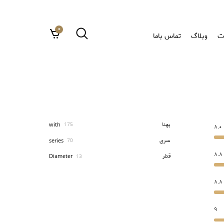
0
ت
وبلاگ
تماس باما
پهنا
with
175
8.0
سری
series
70
8.8
قطر
Diameter
13
8.8
9