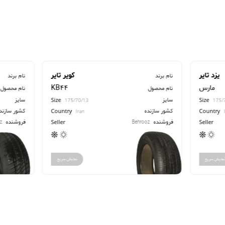
یزد تایر
کویر تایر
نام برند
نام برند
مارس
KB44
نام محصول
نام محصول
سایز
سایز
Size
Size
175/70/13
175/
کشور سازنده
کشور سازند
Country
Country
Iran
فروشنده
فروشنده
z
Behrooz
Seller
Seller
مایش سریع
نمایش سریع