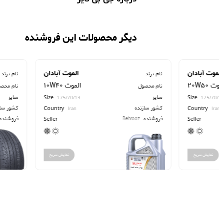
دیگر محصولات این فروشنده
موت آبادان
الموت آبادان
نام برند
نام برند
الموت
10W40 الموت
نام محصول
نام محص
سایز
سایز
Size
Size
175/70/13
175/70
کشور سازنده
کشور ساز
Country
Country
Iran
Ira
فروشنده
فروشنده
Behrooz
Seller
Seller
نمایش سریع
نمایش سریع