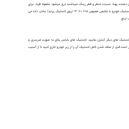
نده پهنا، نسبت منظر و قطر رینگ میباشند درج میشود. معمولا افراد، برای
مراجعه به خرید لاستیک ، بلافاصله اعداد و ارقامی را بیان می کنند که روی لاستیک قدیمی خود دیده اند. اما بهتر نیست ابتدا معنای این شماره ها را بدانید. اندازه لاستیک خودرو با علایمی همچون 175 70 13 (روی لاستیک پراید) نشان داده می
اد لاستیک های دیگر کنترل نمایید. لاستیک های بایاس پلای به صورت ضربدری و
سی و کنترل نمود . بهتر است قبل از صاف شدن کامل لاستیک آن را از زیر خودرو خارج کنید تا از آسیب