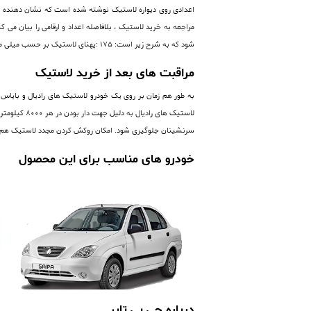
اعدادی روی دیواره لاستیک نوشته شده است که نشان دهنده ی 
شود که به شرح زیر است: 175 :پهنای لاستیک بر حسب میلی متر 70 :نسبت ارتفاع دیواره لاستیک (فاق) به پهنای آن برحسب درصد R:رادیال 13 : قطر رینگ بر حسب اینچ
مراقبت های بعد از خرید لاستیک
به طور هم زمان بر روی یک خودرو لاستیک های رادیال و بایاس پ
لاستیک های
سرنشینان جلوگیری شود. امکان روکش کردن مجدد لاستیک هم 
خودرو های مناسب برای این محصول
درباره جی بی تایر