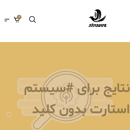
0
نتایج برای #سیستم
استارت بدون کلید