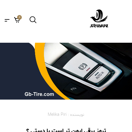
0
نویسنده : Melika Piri
ترمز برقی ایمن تر است یا دستی ؟