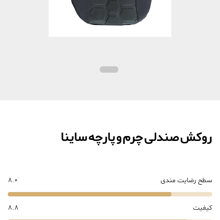
روکش صندلی چرم و پارچه ساینا
سطح رضایت مندی
8.0
کیفیت
8.8