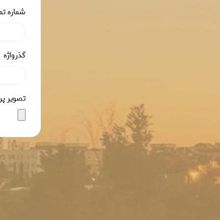
شماره ت
گذرواژه
تصویر پر