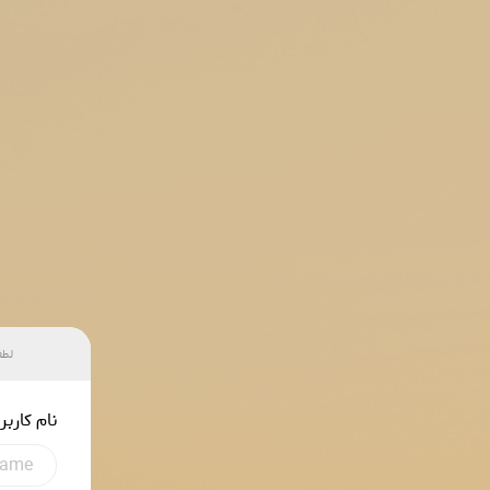
لطف
نام کاربر