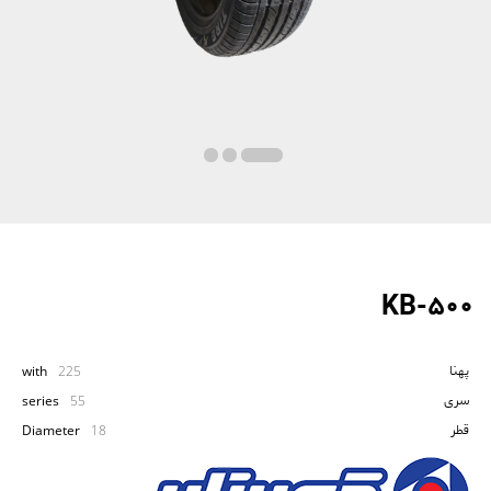
KB-500
پهنا
with
225
سری
series
55
قطر
Diameter
18