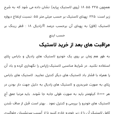
همچون 225 55 18 (روی لاستیک پراید) نشان داده می شود که به شرح
زیر است: 225 :پهنای لاستیک بر حسب میلی متر 55 :نسبت ارتفاع دیواره
لاستیک (فاق) به پهنای آن برحسب درصد R:رادیال 18 : قطر رینگ بر
حسب اینچ
مراقبت های بعد از خرید لاستیک
به طور هم زمان بر روی یک خودرو لاستیک های رادیال و بایاس پلای
استفاده نکنید. در شرایط مناسبی لاستیک زاپاس را نگهداری کرده و باد آن
را همراه با فشار باد لاستیک های دیگر کنترل نمایید. لاستیک های بایاس
پلای به صورت ضربدری و لاستیک های رادیال به دلیل جهت دار بودن در
هر 8000 کیلومتر باید به صورت طولی جابه جا شوند. باید مرتبا عمق آج
لاستیک های خودرو را بررسی و کنترل نمود . بهتر است قبل از صاف شدن
کامل لاستیک آن را از زیر خودرو خارج کنید تا از آسیب سرنشینان جلوگیری