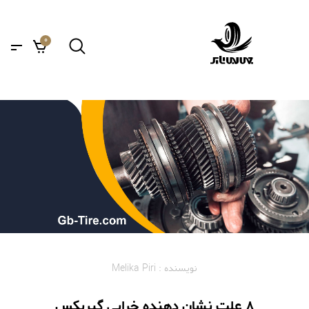
0
نویسنده : Melika Piri
8 علت نشان دهنده خرابی گیربکس