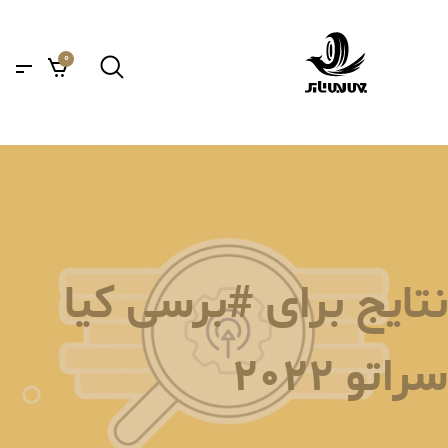
0
نتایج برای #برسی کیا
سراتو 2022