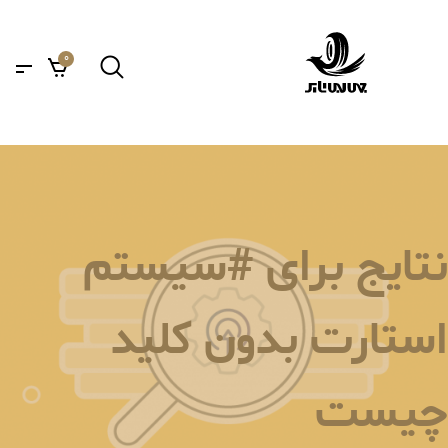
0
نتایج برای #سیستم
استارت بدون کلید
چیست