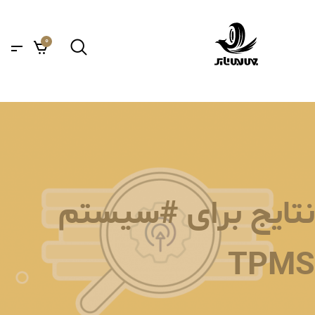
0
نتایج برای #سیستم
TPMS