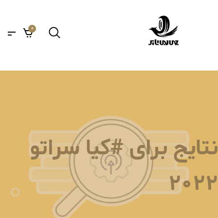
0
نتایج برای #کیا سراتو
2022