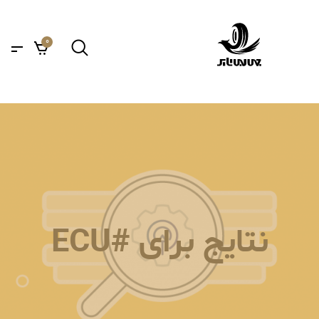
0
نتایج برای #ECU