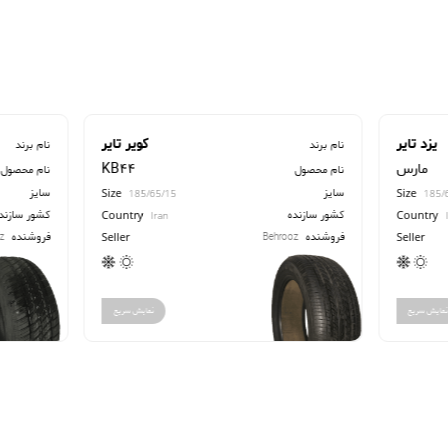
کویر تایر
یزد تایر
نام برند
KB44
اسکای
نام محصول
سایز
Size
Size
185/65/15
185/65/15
کشور سازنده
Country
Country
Iran
Iran
فروشنده
Behrooz
Seller
Seller
نمایش سریع
نمایش سریع