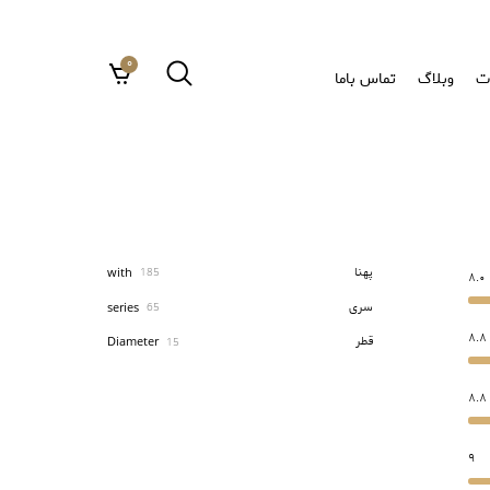
0
ت
وبلاگ
تماس باما
پهنا
with
185
8.0
سری
series
65
8.8
قطر
Diameter
15
8.8
9