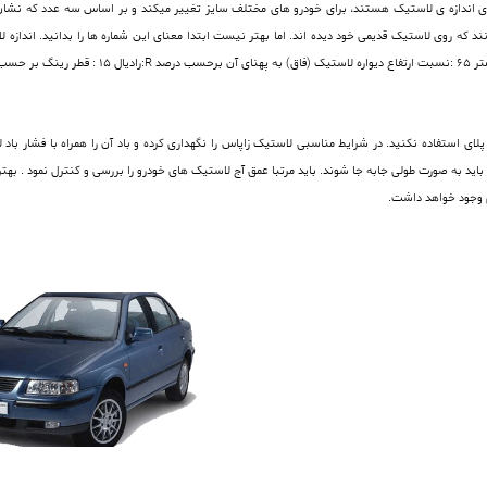
اندازه ی لاستیک هستند، برای خودرو های مختلف سایز تغییر میکند و بر اساس سه عدد که نشان ده
لای استفاده نکنید. در شرایط مناسبی لاستیک زاپاس را نگهداری کرده و باد آن را همراه با فشار ب
 رادیال به دلیل جهت دار بودن در هر 8000 کیلومتر باید به صورت طولی جابه جا شوند. باید مرتبا عمق آج لاستیک های خودرو را برر
وجود خواهد داشت.