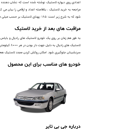
اعدادی روی دیواره لاستیک نوشته شده است که نشان دهنده ی 
شود که به شرح زیر است: 185 :پهنای لاستیک بر حسب میلی متر 65 :نسبت ارتفاع دیواره لاستیک (فاق) به پهنای آن برحسب درصد R:رادیال 15 : قطر رینگ بر حسب اینچ
مراقبت های بعد از خرید لاستیک
به طور هم زمان بر روی یک خودرو لاستیک های رادیال و بایاس پ
لاستیک های
سرنشینان جلوگیری شود. امکان روکش کردن مجدد لاستیک هم 
خودرو های مناسب برای این محصول
درباره جی بی تایر