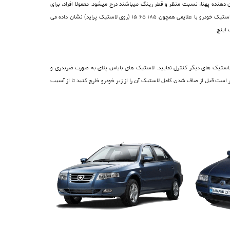
نده پهنا، نسبت منظر و قطر رینگ میباشند درج میشود. معمولا افراد، برای
مراجعه به خرید لاستیک ، بلافاصله اعداد و ارقامی را بیان می کنند که روی لاستیک قدیمی خود دیده اند. اما بهتر نیست ابتدا معنای این شماره ها را بدانید. اندازه لاستیک خودرو با علایمی همچون 185 65 15 (روی لاستیک پراید) نشان داده می
اد لاستیک های دیگر کنترل نمایید. لاستیک های بایاس پلای به صورت ضربدری و
سی و کنترل نمود . بهتر است قبل از صاف شدن کامل لاستیک آن را از زیر خودرو خارج کنید تا از آسیب