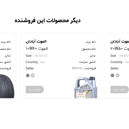
دیگر محصولات این فروشنده
الموت آبادان
کاپس
نام برند
10W40 الموت
202
نام محصول
سایز
ize
Size
185/65/15
185/65/15
کشور سازنده
ountry
Country
Iran
Iran
فروشنده
Behrooz
eller
Seller
نمایش سریع
نمایش سریع