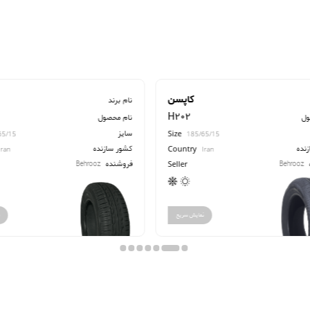
ن
یزد تایر
نام برند
نام برند
H
مارس
نام محصول
نام محصول
سایز
سایز
Size
S
185/65/15
کشور سازنده
کشور سازنده
Country
C
Iran
فروشنده
فروشنده
Behrooz
Behrooz
Seller
S
نمایش سریع