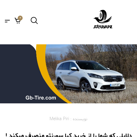
0
نویسنده : Melika Piri
دلایلی که شما را از خرید کیا سورنتو منصرف میکند !