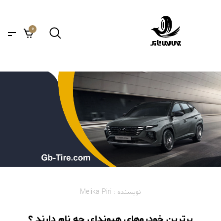
0
نویسنده : Melika Piri
برترین خودروهای هیوندای چه نام دارند ؟